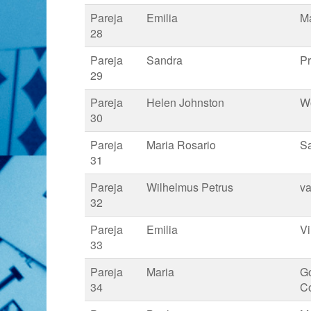
Pareja
Emilia
Ma
28
Pareja
Sandra
P
29
Pareja
Helen Johnston
W
30
Pareja
Maria Rosario
S
31
Pareja
Wilhelmus Petrus
va
32
Pareja
Emilia
Vi
33
Pareja
Maria
G
34
Co