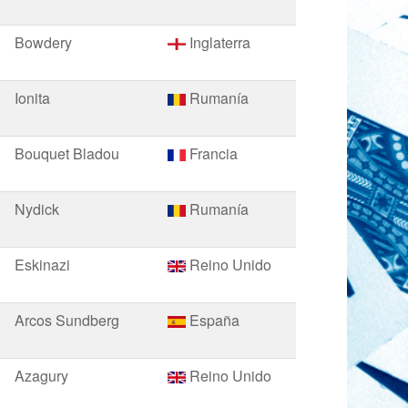
Bowdery
Inglaterra
Ionita
Rumanía
Bouquet Bladou
Francia
Nydick
Rumanía
Eskinazi
Reino Unido
Arcos Sundberg
España
Azagury
Reino Unido