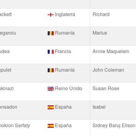
ckett
Inglaterra
Richard
egaroiu
Rumanía
Marius
udea
Francia
Annie Maquelein
pulet
Rumanía
John Coleman
kinazi
Reino Unido
Susan Rose
ensadon
España
Isabel
okron Serfaty
España
Sidney Baruj Elison