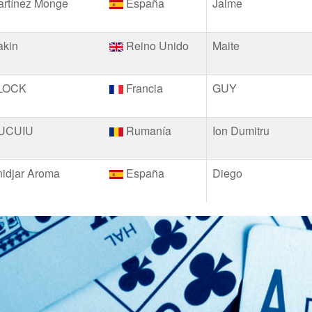
artínez Monge
España
Jaime
akin
Reino Unido
Maite
LOCK
Francia
GUY
UCUIU
Rumanía
Ion Dumitru
idjar Aroma
España
Diego