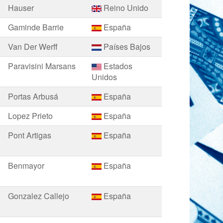
Hauser
Reino Unido
Gaminde Barrie
España
Van Der Werff
Países Bajos
Paravisini Marsans
Estados
Unidos
Portas Arbusá
España
Lopez Prieto
España
Pont Artigas
España
Benmayor
España
Gonzalez Callejo
España