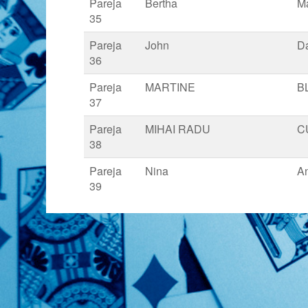
Pareja
Bertha
M
35
Pareja
John
D
36
Pareja
MARTINE
B
37
Pareja
MIHAI RADU
C
38
Pareja
Nina
An
39