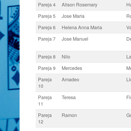
Pareja 4
Alison Rosemary
Ha
Pareja 5
Jose Maria
R
Pareja 6
Helena Anna Maria
Va
Pareja 7
Jose Manuel
D
Pareja 8
Nilo
La
Pareja 9
Mercedes
M
Pareja
Amadeo
Ll
10
Pareja
Teresa
Fl
11
Pareja
Ramon
G
12