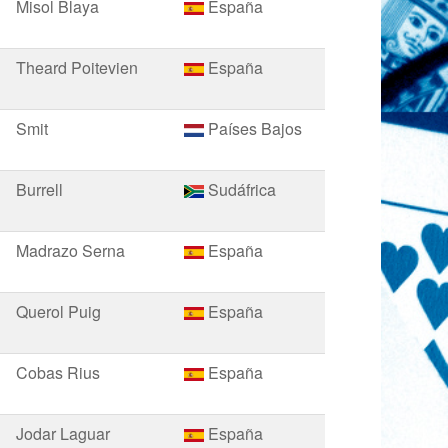
Misol Blaya
España
Theard Poitevien
España
Smit
Países Bajos
Burrell
Sudáfrica
Madrazo Serna
España
Querol Puig
España
Cobas Rius
España
Jodar Laguar
España