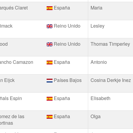
rqués Claret
España
Maria
rimack
Reino Unido
Lesley
ood
Reino Unido
Thomas Timperley
ancho Camazon
España
Antonio
n Eijck
Países Bajos
Cosina Derkje Inez
ñals Espin
España
Elisabeth
omez de las
España
Olga
rtinas