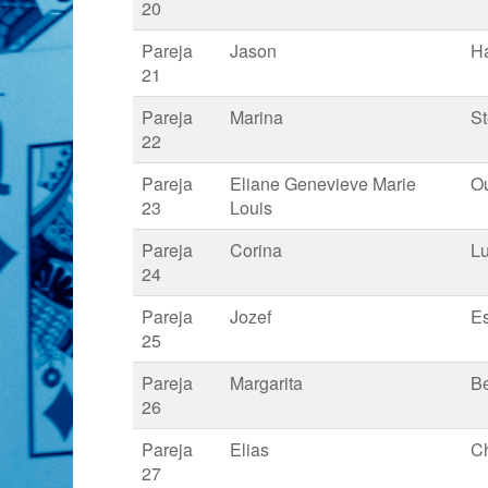
20
Pareja
Jason
Ha
21
Pareja
Marina
St
22
Pareja
Eliane Genevieve Marie
O
23
Louis
Pareja
Corina
Lu
24
Pareja
Jozef
Es
25
Pareja
Margarita
B
26
Pareja
Elias
Ch
27