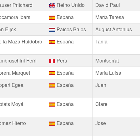
user Pritchard
Reino Unido
David Paul
ocamora Ibars
España
Maria Teresa
n Eijck
Países Bajos
August Antonius
e la Maza Huidobro
España
Tania
mbruschini Ferri
Perú
Montserrat
orera Marquet
España
Maria Luisa
opart Egea
España
Juan
otats Moyá
España
Clare
omez Hierro
España
Jose