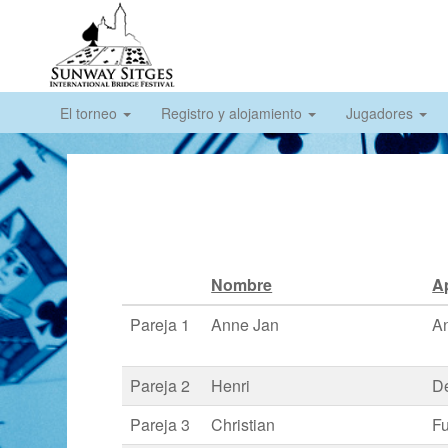
El torneo
Registro y alojamiento
Jugadores
Nombre
Ap
Pareja 1
Anne Jan
A
Pareja 2
Henri
De
Pareja 3
Christian
F