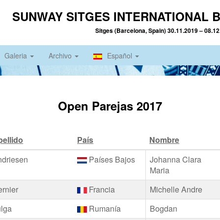
SUNWAY SITGES INTERNATIONAL B
Sitges (Barcelona, Spain) 30.11.2019 – 08.1
Galeria
Archivo
Español
Open Parejas 2017
ellido
País
Nombre
ndriesen
Países Bajos
Johanna Clara
Maria
rnier
Francia
Michelle Andre
ulga
Rumanía
Bogdan