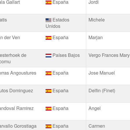
la Gallart
España
Jordi
atis
Estados
Michele
Unidos
n der Ven
España
Marjan
esterhoek de
Países Bajos
Vergo Frances Mary
cornu
rras Angoustures
España
Jose Manuel
rutos Dominguez
España
Delfin (Finet)
andoval Ramirez
España
Angel
rvallo Gorostiaga
España
Carmen