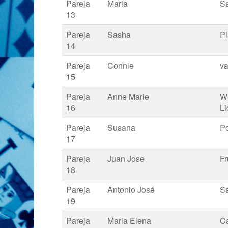
Pareja
Maria
Sa
13
Pareja
Sasha
Pl
14
Pareja
Connie
va
15
Pareja
Anne Marie
W
16
Li
Pareja
Susana
Po
17
Pareja
Juan Jose
F
18
Pareja
Antonio José
S
19
Pareja
Maria Elena
Ca